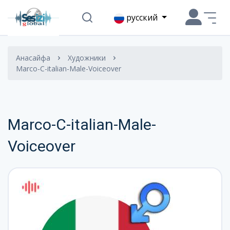
русский
Анасайфа
Художники
Marco-C-italian-Male-Voiceover
Marco-C-italian-Male-
Voiceover